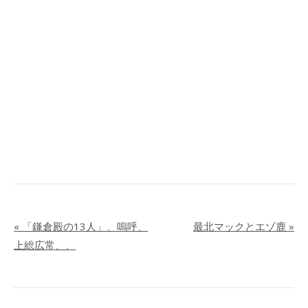
«
「鎌倉殿の13人」、嗚呼、
最北マックとエゾ鹿
»
上総広常、、