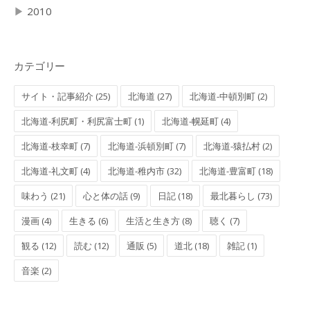
▶
2010
カテゴリー
サイト・記事紹介 (25)
北海道 (27)
北海道-中頓別町 (2)
北海道-利尻町・利尻富士町 (1)
北海道-幌延町 (4)
北海道-枝幸町 (7)
北海道-浜頓別町 (7)
北海道-猿払村 (2)
北海道-礼文町 (4)
北海道-稚内市 (32)
北海道-豊富町 (18)
味わう (21)
心と体の話 (9)
日記 (18)
最北暮らし (73)
漫画 (4)
生きる (6)
生活と生き方 (8)
聴く (7)
観る (12)
読む (12)
通販 (5)
道北 (18)
雑記 (1)
音楽 (2)